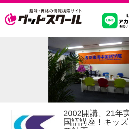
習いたいこ
スクールを
駅・路線か
通信講座を探
2002開講、21
国語講座！キッズ