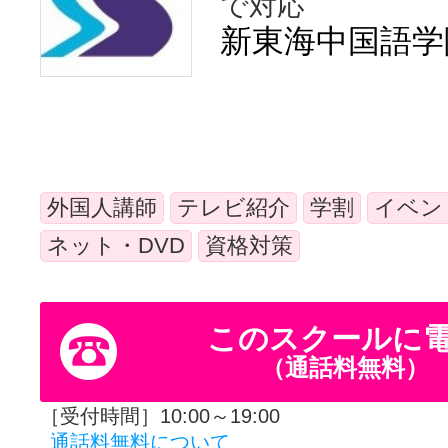
で対応
体験レッス
新東海中国語学
やりたいこ
外国人講師
テレビ紹介
学割
イベン
特集をみる
ネット・DVD
資格対策
グッドスク
このスクールに
（通話料無料）
掲載のお問
［受付時間］10:00～19:00
通話料無料について