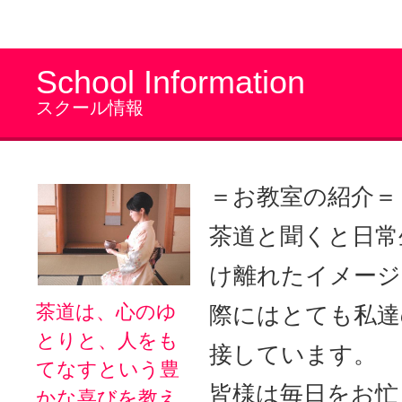
School Information
スクール情報
＝お教室の紹介＝
茶道と聞くと日常
け離れたイメージ
茶道は、心のゆ
際にはとても私達
とりと、人をも
接しています。
てなすという豊
皆様は毎日をお忙
かな喜びを教え