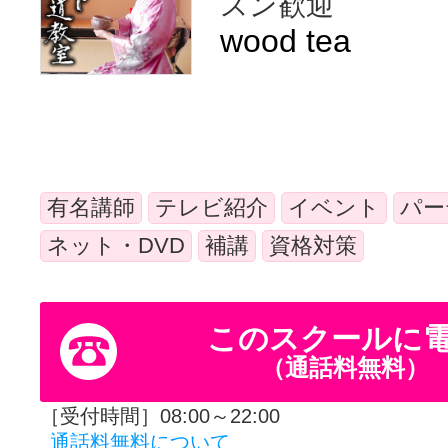
スン歓迎
体験レッス
wood tea
やりたいこ
有名講師
テレビ紹介
イベント
パー
特集をみる
ネット・DVD
補講
資格対策
グッドスク
このスクールに
（通話料無料）
掲載のお問
［受付時間］08:00～22:00
通話料無料について