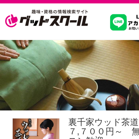
習いたいこ
スクールを
駅・路線か
通信講座を探
裏千家ウッド茶道
７,７００円～ 