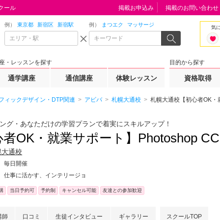
クール
掲載お申込み
掲載のお問い合わせ
例）
東京都
新宿区
新宿駅
例）
まつエク
マッサージ
気
座・レッスンを探す
目的から探す
通学講座
通信講座
体験レッスン
資格取得
フィックデザイン・DTP関連
アビバ
札幌大通校
札幌大通校【初心者OK・就業
ング・あなただけの学習プランで着実にスキルアップ！
者OK・就業サポート】Photoshop C
幌大通校
毎日開催
仕事に活かす、インテリージョ
講
当日予約可
予約制
キャンセル可能
友達との参加歓迎
講師
口コミ
生徒インタビュー
ギャラリー
スクールTOP