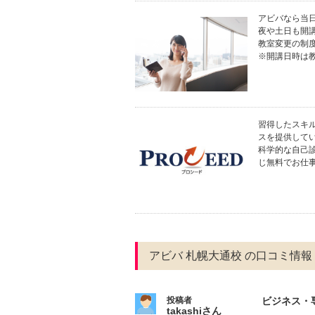
アビバなら当
夜や土日も開
教室変更の制
※開講日時は
習得したスキ
スを提供してい
科学的な自己
じ無料でお仕
アビバ 札幌大通校 の口コミ情報
投稿者
ビジネス・
takashiさん