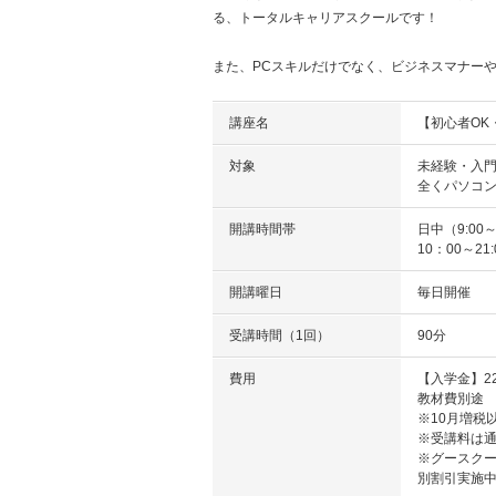
る、トータルキャリアスクールです！
また、PCスキルだけでなく、ビジネスマナー
講座名
【初心者OK・
対象
未経験・入
全くパソコ
開講時間帯
日中（9:00～
10：00～
開講曜日
毎日開催
受講時間（1回）
90分
費用
【入学金】22
教材費別途
※10月増税
※受講料は
※グースクー
別割引実施