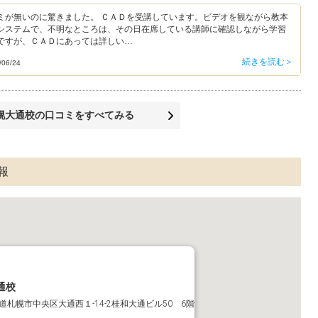
ミが無いのに驚きました。 ＣＡＤを受講しています。ビデオを観ながら教本
システムで、不明なところは、その日在席している講師に確認しながら学習
ですが、ＣＡＤにあっては詳しい…
続きを読む＞
06/24
幌大通校の口コミをすべてみる
報
通校
 北海道札幌市中央区大通西１-14-2桂和大通ビル50 6階