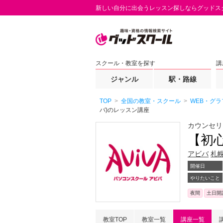
新しい自分に出会うレッスン探しならグッドス
スクール・教室を探す
講
ジャンル
駅・路線
TOP
全国の教室・スクール
WEB・グラ
バ)のレッスン講座
カウンセリ
【初心
アビバ
札
開催日
やりたいこと
夜間
土日開
教室TOP
教室一覧
講座一覧