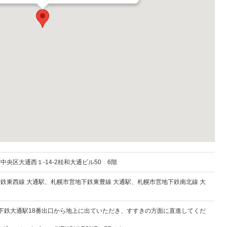
市中央区
大通西１-14-2桂和大通ビル50 6階
鉄東西線 大通駅、札幌市営地下鉄東豊線 大通駅、札幌市営地下鉄南北線 大
下鉄大通駅18番出口から地上に出ていただき、すすきの方面に直進してくだ