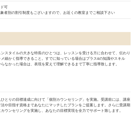
ード可
対象者別の割引制度もございますので、お近くの教室までご相談下さい
スンスタイルの大きな特長のひとつは、レッスンを受ける方に合わせて、伝わり
キメ細かく指導できること。すでに知っている場合はプラスαの知識やスキル
からなかった場合は、表現を変えて理解できるまで丁寧に指導致します。
人ひとりの目標達成に向けて「個別カウンセリング」を実施。受講前には、講座
方法や目指す資格まであなたにマッチしたプランをご提案します。さらに受講期
にカウンセリングを実施し、あなたの目標実現を全力でサポート致します。