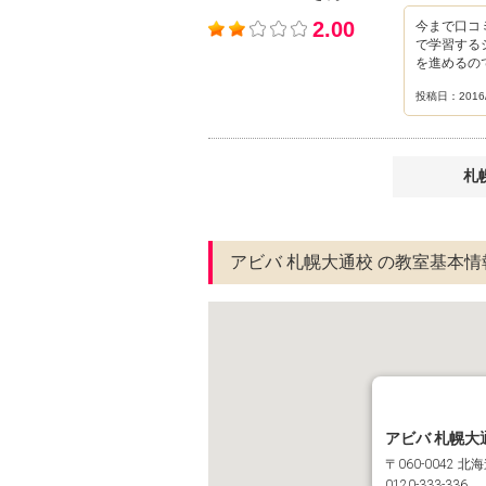
2.00
今まで口コ
で学習する
を進めるの
投稿日：2016/
札
アビバ 札幌大通校 の教室基本情
アビバ 札幌大
〒060-0042
0120-333-336