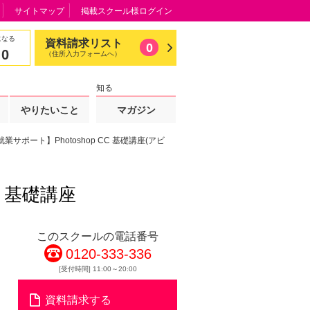
サイトマップ
掲載スクール様ログイン
になる
資料請求リスト
0
0
（住所入力フォームへ）
知る
やりたいこと
マガジン
サポート】Photoshop CC 基礎講座(アビ
C 基礎講座
このスクールの電話番号
0120-333-336
[受付時間] 11:00～20:00
資料請求する