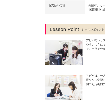
お支払い方法
分割可、カ
※期間別や
Lesson Point
レッスンポイント
アビバのレッ
やすいように
を、一度で分
アビバは、一
選びから学習
間中も定期的