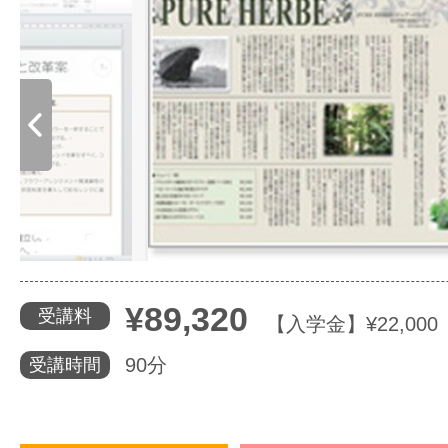
体験レッス
やりたいこ
特集をみる
グッドスク
¥89,320
受講料
【入学金】¥22,00
90分
受講時間
掲載のお問