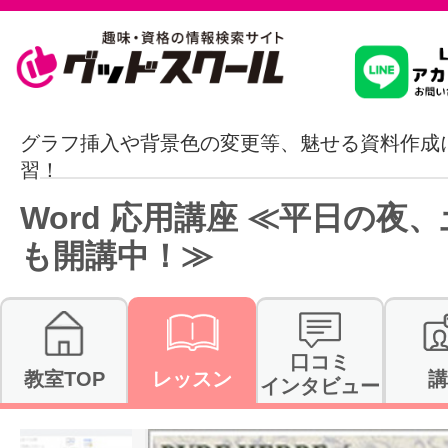
習いたいこ
グラフ挿入や背景色の変更等、魅せる資料作成
習！
スクールを
Word 応用講座 ≪平日の夜
も開講中！≫
駅・路線か
口コミ
教室TOP
レッスン
講
インタビュー
通信講座を探