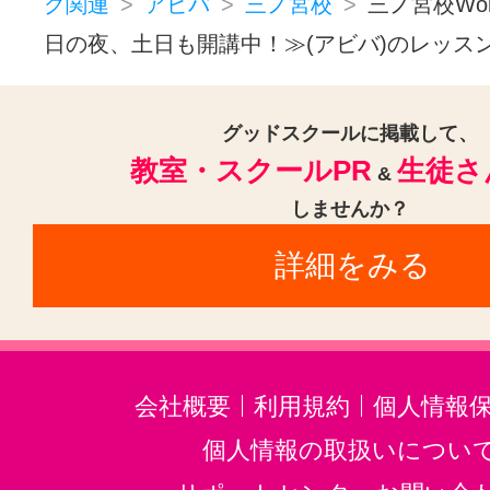
グ関連
アビバ
三ノ宮校
三ノ宮校Wo
日の夜、土日も開講中！≫(アビバ)のレッス
グッドスクールに掲載して、
教室・スクールPR
生徒さ
&
しませんか？
詳細をみる
会社概要
利用規約
個人情報
個人情報の取扱いについ