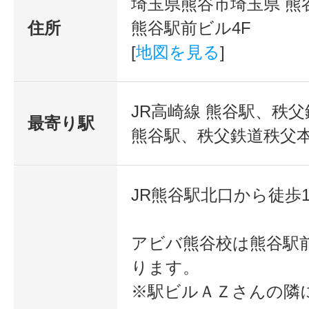
埼玉県熊谷市埼玉県 熊谷
住所
熊谷駅前ビル4F
[
地図を見る
]
JR高崎線 熊谷駅、秩
最寄り駅
熊谷駅、秩父鉄道秩父本
JR熊谷駅北口から徒歩1
アビバ熊谷校は熊谷駅
ります。
※駅ビルＡＺさんの隣