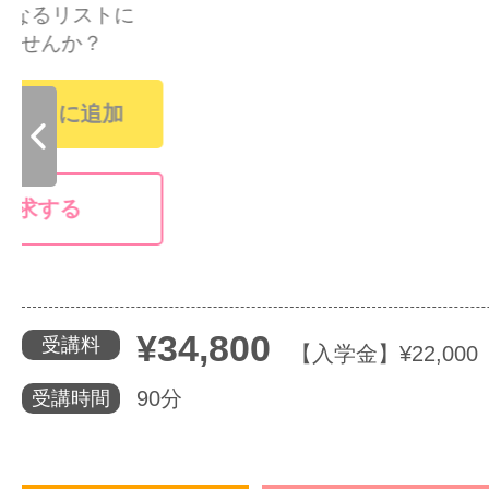
るリストに
体験レッス
せんか？
ストに追加
やりたいこ
求する
特集をみる
グッドスク
¥34,800
受講料
【入学金】¥22,00
90分
受講時間
掲載のお問