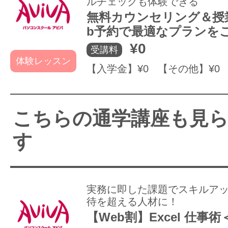
ルチェックも体験できる
無料カウンセリング＆授
b予約で最適なプランを
¥0
受講料
体験レッスン
【入学金】¥0 【その他】¥0
こちらの通学講座も見
す
実務に即した課題でスキルア
待を超える人材に！
【Web割】Excel 仕事