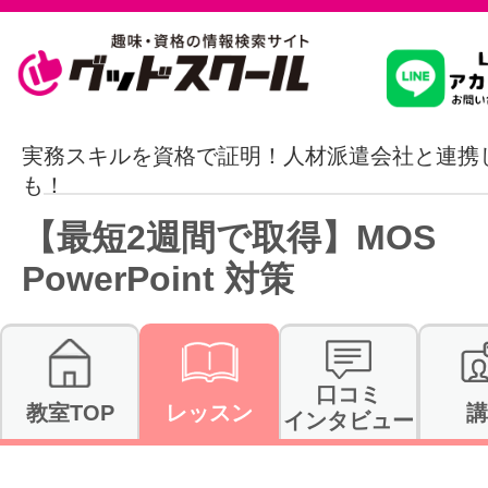
習いたいこ
実務スキルを資格で証明！人材派遣会社と連携
も！
スクールを
【最短2週間で取得】MOS
PowerPoint 対策
駅・路線か
口コミ
教室TOP
レッスン
講
インタビュー
通信講座を探