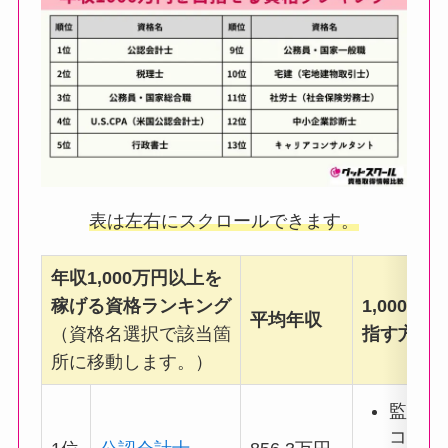
表は左右にスクロールできます。
年収1,000万円以上を
稼げる資格
ランキング
1,000万
平均年収
（資格名選択で該当箇
指す方法
所に移動します。）
監査法
コンサ