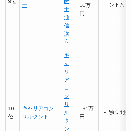
9位
断
ントとし
士
00万
士
円
通
信
講
座
キ
ャ
リ
ア
コ
ン
サ
10
キャリアコン
591万
独立開業
ル
位
サルタント
円
タ
ン