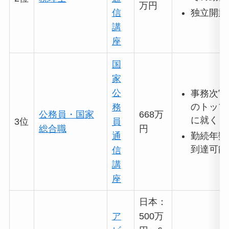
万円
独立開業
信
講
座
国
家
公
事務次官
のトップ
務
公務員・国家
668万
に就く
3位
員
総合職
円
勤続年数
通
到達可能
信
講
座
日本：
ア
500万