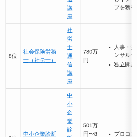
ブを獲得
講
座
社
労
人事・労
士
社会保険労務
780万
ンサルテ
8位
通
士（社労士）
円
独立開業
信
講
座
中
小
企
業
501万
診
中小企業診断
円〜8
プロコン