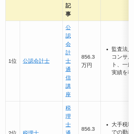
記
事
公
認
会
監査法人
計
856.3
コンサル
1位
公認会計士
士
ト、一般
万円
通
実績を積
信
講
座
税
理
大手税理
士
856.3
での勤務
2位
税理士
通