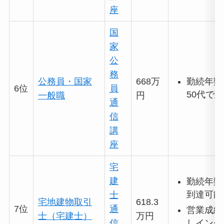
座
国
家
公
務
公務員・国家
668万
勤続年数
6位
員
50代で
一般職
円
通
信
講
座
宅
建
勤続年数
到達可能
士
宅地建物取引
618.3
7位
通
営業成績
士（宅建士）
万円
しインセ
信