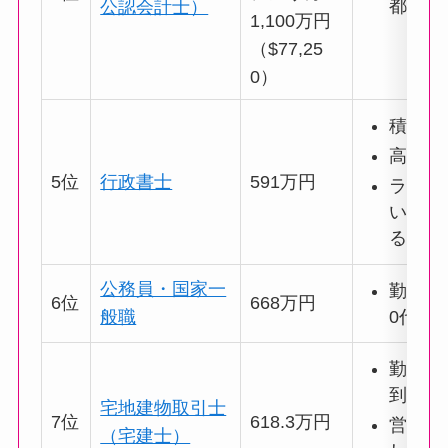
都市で
公認会計士）
1,100万円
（$77,25
0）
積極的
高単価
5位
行政書士
591万円
ライバ
い業務
る
公務員・国家一
勤続年
6位
668万円
0代で
般職
勤続年
到達可
宅地建物取引士
7位
618.3万円
営業成
（宅建士）