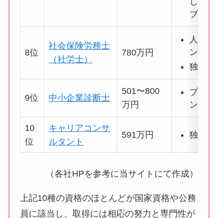
しイン
ブを獲
人事・
社会保険労務士
ンサル
8位
780万円
（社労士）
独立開
501〜800
プロコ
9位
中小企業診断士
ントと
万円
10
キャリアコンサ
独立開
591万円
位
ルタント
（各社HPを参考に当サイトにて作成）
上記10種の資格のほとんどが国家資格や公務
員に該当し、取得には相応の努力と専門性が