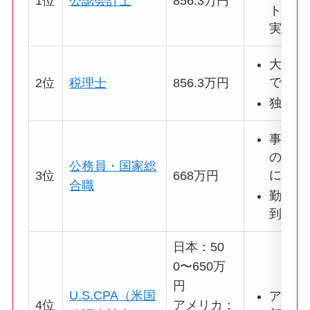
1位
公認会計士
856.3万円
ト、一
実績を
大手税
での勤
2位
税理士
856.3万円
独立開
事務次
のトッ
公務員・国家総
に就く
3位
668万円
合職
勤続年
到達可
日本：50
0〜650万
円
U.S.CPA（米国
アメリ
4位
アメリカ：