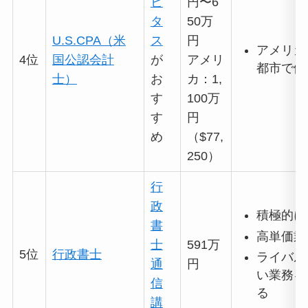
ビ
円〜6
タ
50万
U.S.CPA（米
ス
円
アメリカ
4位
国公認会計
が
アメリ
都市で働
士）
お
カ：1,
す
100万
す
円
め
（$77,
250）
行
政
積極的に
書
高単価業
士
591万
5位
行政書士
ライバル
通
円
い業務を
信
る
講