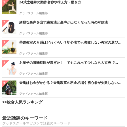
24式太極拳の動作名称や構え方・動き方
1
グッドスクール編集部
綺麗な裏声を出す練習法と裏声が出なくなった時の対処法
2
グッドスクール編集部
茶道教室の月謝はどれぐらい？初心者でも失敗しない教室の選び...
3
グッドスクール編集部
お菓子の賞味期限が過ぎた！ でもこれって少しなら大丈夫 ？...
4
グッドスクール編集部
乗馬はお金がかかる？乗馬教室の料金相場や初心者が失敗しない...
5
グッドスクール編集部
>>総合人気ランキング
最近話題のキーワード
グッドスクールマガジンで話題のキーワード