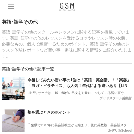
T
o
g
英語･語学その他
g
l
英語･語学その他のスクールやレッスンに関する記事を掲載していま
e
す。英語･語学その他のレッスンを受けるコツやレッスン時の衣装、
n
必要なもの、個人で練習するためのポイント、英語･語学その他のレ
a
ッスン体験レポートなど習い事・趣味に関する情報をご紹介いたしま
v
す。
i
g
英語･語学その他の記事一覧
a
t
今後してみたい習い事の1位は「英語・英会話」！「楽器」
i
「ヨガ・ピラティス」も人気！年代による違いあり【LINE
o
リサーチ調査】
LINEリサーチは、10～60代の男女を対象に、今している習い事や、今
n
グッドスクール編集部
後（も）してみたい習い事についてアンケートを実施し、結果を公開
しました。
塾を選ぶときのポイント
千葉県で1987年に英会話教室から始まり、後に英数塾・英会話スクー
あぜりあSchool
ルに発展し続けて30年以上のあぜりあSchoolが塾を選ぶときのポイン