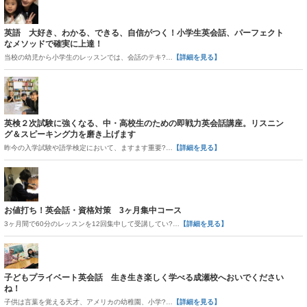
英語 大好き、わかる、できる、自信がつく！小学生英会話、パーフェクト
なメソッドで確実に上達！
当校の幼児から小学生のレッスンでは、会話のテキ?…
【詳細を見る】
英検２次試験に強くなる、中・高校生のための即戦力英会話講座。リスニン
グ＆スピーキング力を磨き上げます
昨今の入学試験や語学検定において、ますます重要?…
【詳細を見る】
お値打ち！英会話・資格対策 3ヶ月集中コース
3ヶ月間で60分のレッスンを12回集中して受講してい?…
【詳細を見る】
子どもプライベート英会話 生き生き楽しく学べる成瀬校へおいでください
ね！
子供は言葉を覚える天才、アメリカの幼稚園、小学?…
【詳細を見る】