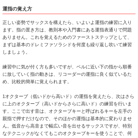
運指の覚え方
正しい姿勢でサックスを構えたら、いよいよ運指の練習に入り
ます。指の置き方は、教則本や入門書にある運指表通りで問題
ありません。これを覚えるためのファーストステップとして、
まずは基本のドレミファソラシドを何度も繰り返し吹いて練習
しましょう。
練習中に気が付く方も多いですが、ベルに近い下の指から順番
に放していく指の動きは、リコーダーの運指に良く似ているた
め、比較的簡単に覚えられます。
1オクターブ（低いドから高いド）の運指を覚えたら、次はさら
に上のオクターブ（高いドからさらに高いド）の練習を行いま
す。ここで出す音は、オクターブキーと呼ばれるキーを左手の
親指で押すだけなので、そのほかの運指は基本的に変わりませ
ん。低音から高音まで幅広い音を出せるサックスですが、特別
なテクニックがなくてもこのオクターブキーを使うことで、何