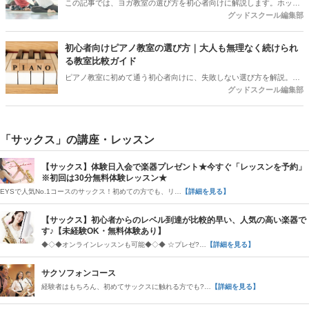
この記事では、ヨガ教室の選び方を初心者向けに解説します。ホット
グッドスクール編集部
ヨガと常温ヨガの違いや目的別の選び方、料金相場、体験レッスンで
確認すべきポイントまでをご紹介。近くの教室はグッドスクールで条
件から比較できます。
初心者向けピアノ教室の選び方｜大人も無理なく続けられ
る教室比較ガイド
ピアノ教室に初めて通う初心者向けに、失敗しない選び方を解説。大
グッドスクール編集部
手・個人教室の違い、料金相場、先生との相性、体験レッスンで確認
すべき質問まで分かりやすく紹介します。
「サックス」の講座・レッスン
【サックス】体験日入会で楽器プレゼント★今すぐ「レッスンを予約」
※初回は30分無料体験レッスン★
EYSで人気No.1コースのサックス！初めての方でも、リ…
【詳細を見る】
【サックス】初心者からのレベル到達が比較的早い、人気の高い楽器で
す♪【未経験OK・無料体験あり】
◆◇◆オンラインレッスンも可能◆◇◆ ☆プレゼ?…
【詳細を見る】
サクソフォンコース
経験者はもちろん、初めてサックスに触れる方でも?…
【詳細を見る】