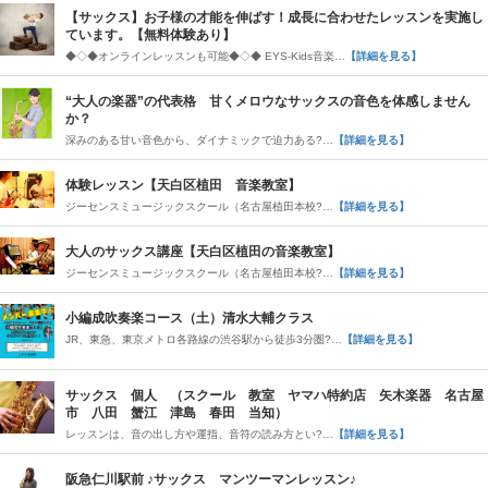
【サックス】お子様の才能を伸ばす！成長に合わせたレッスンを実施し
ています。【無料体験あり】
◆◇◆オンラインレッスンも可能◆◇◆ EYS-Kids音楽…
【詳細を見る】
“大人の楽器”の代表格 甘くメロウなサックスの音色を体感しません
か？
深みのある甘い音色から、ダイナミックで迫力ある?…
【詳細を見る】
体験レッスン【天白区植田 音楽教室】
ジーセンスミュージックスクール（名古屋植田本校?…
【詳細を見る】
大人のサックス講座【天白区植田の音楽教室】
ジーセンスミュージックスクール（名古屋植田本校?…
【詳細を見る】
小編成吹奏楽コース（土）清水大輔クラス
JR、東急、東京メトロ各路線の渋谷駅から徒歩3分圏?…
【詳細を見る】
サックス 個人 （スクール 教室 ヤマハ特約店 矢木楽器 名古屋
市 八田 蟹江 津島 春田 当知）
レッスンは、音の出し方や運指、音符の読み方とい?…
【詳細を見る】
阪急仁川駅前 ♪サックス マンツーマンレッスン♪