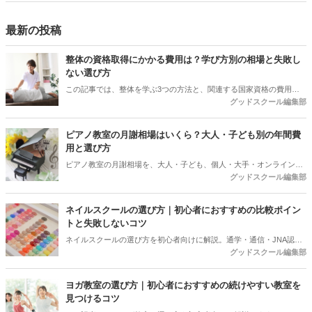
せる方法を紹介します。
最新の投稿
整体の資格取得にかかる費用は？学び方別の相場と失敗し
ない選び方
この記事では、整体を学ぶ3つの方法と、関連する国家資格の費用を
グッドスクール編集部
整理。受講料以外にかかるお金や契約前に聞いておきたい質問、目的
から逆算する選び方までまとめました。
ピアノ教室の月謝相場はいくら？大人・子ども別の年間費
用と選び方
ピアノ教室の月謝相場を、大人・子ども、個人・大手・オンラインで
グッドスクール編集部
比較。30分換算の料金、入会金・施設費・発表会費を含む初年度総
額、振替や退会前に確認したい条件まで解説します。
ネイルスクールの選び方｜初心者におすすめの比較ポイン
トと失敗しないコツ
ネイルスクールの選び方を初心者向けに解説。通学・通信・JNA認定
グッドスクール編集部
校の違い、目的別の選び方、料金相場、教育訓練給付金、体験で確認
すべきポイントまで紹介します。
ヨガ教室の選び方｜初心者におすすめの続けやすい教室を
見つけるコツ