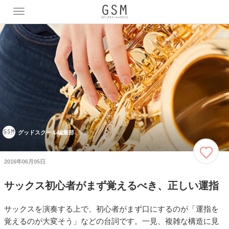
T
o
g
g
l
e
n
a
v
i
g
a
グッドスクール編集部
t
i
o
2016年06月05日
n
サックス初心者がまず覚えるべき、正しい運指
サックスを演奏する上で、初心者がまず口にするのが「運指を
覚えるのが大変そう」などの台詞です。一見、複雑な構造に見