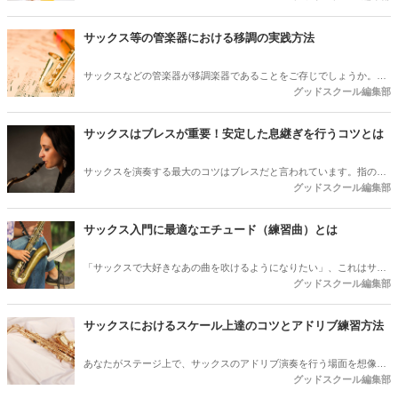
育児が落ち着いてきたタイミングで「自分の時間を充実させたい」と
感じている方にとって、音楽はとても魅力のある趣味です。この記事
サックス等の管楽器における移調の実践方法
では、これからサックス教室を検討する方に向けて、レッスンの種類
ごとの費用や、教室に通うメリット、さらには料金を安く抑えるポイ
サックスなどの管楽器が移調楽器であることをご存じでしょうか。今
ントまで、わかりやすく丁寧に解説します。
グッドスクール編集部
回はサックスなどの管楽器における移調についての解説と実践方法を
紹介します。
サックスはブレスが重要！安定した息継ぎを行うコツとは
サックスを演奏する最大のコツはブレスだと言われています。指の動
グッドスクール編集部
きも重要ですが、息継ぎも重要な要素です。今回は、安定した息継ぎ
を行うためのサックスにおける腹式呼吸のテクニックを紹介します。
サックス演奏者を目指そうと考えている方は必見です！
サックス入門に最適なエチュード（練習曲）とは
「サックスで大好きなあの曲を吹けるようになりたい」、これはサッ
グッドスクール編集部
クスのレッスンを始めた多くの方の願いではないでしょうか。サック
スが上達し、その願いを叶えるためには、まずは基本的な曲を繰り返
し練習するのが1番です。それがエチュードと呼ばれる練習曲です。
サックスにおけるスケール上達のコツとアドリブ練習方法
今回は、エチュードの種類や効果的な活用方法を紹介します。
あなたがステージ上で、サックスのアドリブ演奏を行う場面を想像し
グッドスクール編集部
てください。拍手喝采、羨望の眼差し。そのためには、スケールとコ
ードアルペジオの上達が必要不可欠です。今回は、その2つを上達さ