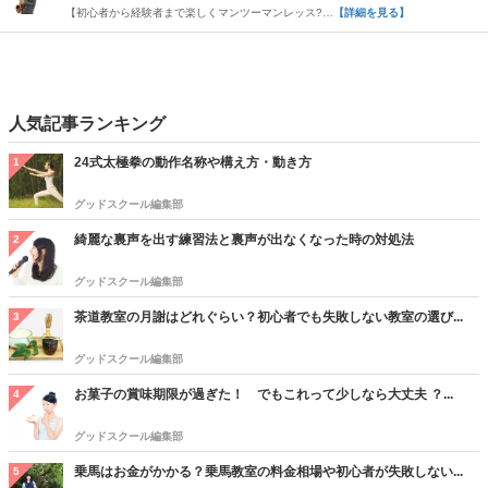
【初心者から経験者まで楽しくマンツーマンレッス?…
【詳細を見る】
人気記事ランキング
24式太極拳の動作名称や構え方・動き方
1
グッドスクール編集部
綺麗な裏声を出す練習法と裏声が出なくなった時の対処法
2
グッドスクール編集部
茶道教室の月謝はどれぐらい？初心者でも失敗しない教室の選び...
3
グッドスクール編集部
お菓子の賞味期限が過ぎた！ でもこれって少しなら大丈夫 ？...
4
グッドスクール編集部
乗馬はお金がかかる？乗馬教室の料金相場や初心者が失敗しない...
5