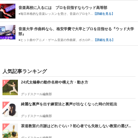
音楽高校に入るには プロを目指すならウッド高等部
●毎日本格的な音楽レッスンを受け、音楽のプロを?…
【詳細を見る】
音楽大学 作曲科なら、格安学費で大卒とプロを目指せる『ウッド大学
部』
●ヒット曲やアニメ・ゲーム音楽の作曲家、ボカロP…
【詳細を見る】
人気記事ランキング
24式太極拳の動作名称や構え方・動き方
1
グッドスクール編集部
綺麗な裏声を出す練習法と裏声が出なくなった時の対処法
2
グッドスクール編集部
茶道教室の月謝はどれぐらい？初心者でも失敗しない教室の選び...
3
グッドスクール編集部