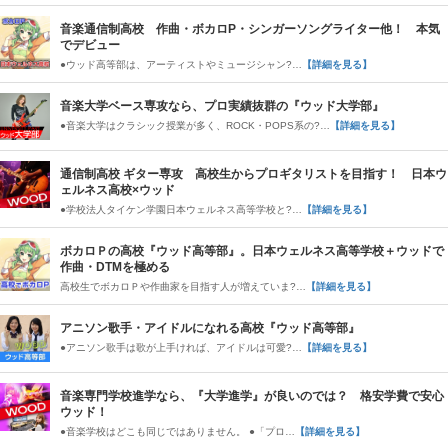
音楽通信制高校 作曲・ボカロP・シンガーソングライター他！ 本気
でデビュー
●ウッド高等部は、アーティストやミュージシャン?…
【詳細を見る】
音楽大学ベース専攻なら、プロ実績抜群の『ウッド大学部』
●音楽大学はクラシック授業が多く、ROCK・POPS系の?…
【詳細を見る】
通信制高校 ギター専攻 高校生からプロギタリストを目指す！ 日本ウ
ェルネス高校×ウッド
●学校法人タイケン学園日本ウェルネス高等学校と?…
【詳細を見る】
ボカロＰの高校『ウッド高等部』。日本ウェルネス高等学校＋ウッドで
作曲・DTMを極める
高校生でボカロＰや作曲家を目指す人が増えていま?…
【詳細を見る】
アニソン歌手・アイドルになれる高校『ウッド高等部』
●アニソン歌手は歌が上手ければ、アイドルは可愛?…
【詳細を見る】
音楽専門学校進学なら、『大学進学』が良いのでは？ 格安学費で安心
ウッド！
●音楽学校はどこも同じではありません。 ●「プロ…
【詳細を見る】