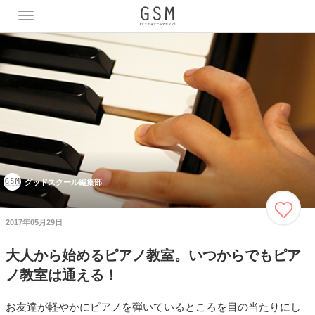
T
o
g
g
l
e
n
a
v
i
g
a
グッドスクール編集部
t
i
o
2017年05月29日
n
大人から始めるピアノ教室。いつからでもピア
ノ教室は通える！
お友達が軽やかにピアノを弾いているところを目の当たりにし