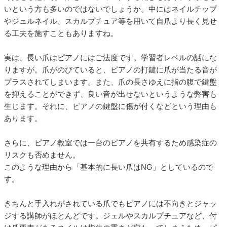
いという方も多いのではないでしょうか。中にはネイルチップ
やジェルネイル、スカルプチュア等を用いて自爪より長く見せ
る工夫を施すこともありますね。
実は、長い爪はピアノにはご法度です。学習者レベルの話にな
りますが。爪がのびていると、ピアノの打鍵に爪が当たる音が
プラスされてしまいます。また、爪の長さゆえに指の腹で鍵盤
を抑えることができず、良い音が出せないというような弊害も
生じます。それに、ピアノの鍵盤に傷が付くなどという理由も
あります。
さらに、ピアノ教室では一台のピアノを共有するため感染症の
リスクも否めません。
このような理由から「基本的に長い爪はNG」としているので
す。
きちんと手入れがされている爪でもピアノには不向きとジャッ
ジする講師がほとんどです。ジェルやスカルプチュアなど、付