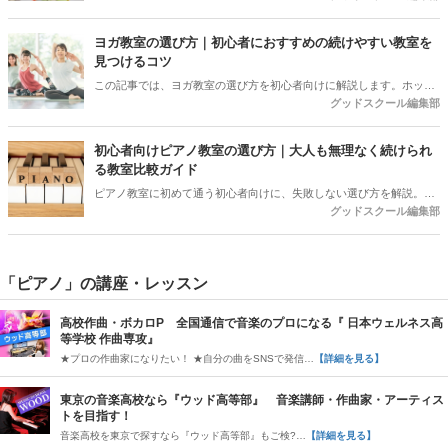
すべきポイントまで紹介します。
ヨガ教室の選び方｜初心者におすすめの続けやすい教室を
見つけるコツ
この記事では、ヨガ教室の選び方を初心者向けに解説します。ホット
グッドスクール編集部
ヨガと常温ヨガの違いや目的別の選び方、料金相場、体験レッスンで
確認すべきポイントまでをご紹介。近くの教室はグッドスクールで条
件から比較できます。
初心者向けピアノ教室の選び方｜大人も無理なく続けられ
る教室比較ガイド
ピアノ教室に初めて通う初心者向けに、失敗しない選び方を解説。大
グッドスクール編集部
手・個人教室の違い、料金相場、先生との相性、体験レッスンで確認
すべき質問まで分かりやすく紹介します。
「ピアノ」の講座・レッスン
高校作曲・ボカロP 全国通信で音楽のプロになる『 日本ウェルネス高
等学校 作曲専攻』
★プロの作曲家になりたい！ ★自分の曲をSNSで発信…
【詳細を見る】
東京の音楽高校なら『ウッド高等部』 音楽講師・作曲家・アーティス
トを目指す！
音楽高校を東京で探すなら『ウッド高等部』もご検?…
【詳細を見る】