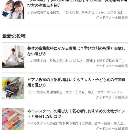
る方が増えています。しかし、ピアノ教室に通うにあたって、どのく
び方の注意点も紹介
らいのレッスン料がかかるのか、また月謝以外に発生する料金などに
子供が成長する過程で、「どんな習い事をさせようか」と頭を悩ませ
ついて気になるところです。本記事では、これからピアノ教室に通お
グッドスクール編集部
る親御さんは多いでしょう。子供たちは習い事を通じて新しいことを
うと検討している方に向けて、ピアノ教室の月謝の相場やその内訳に
学び、社会性や協調性を身につけることができます。また、自分の得
ついて解説します。
意なことを見つけたり、将来の夢を育むきっかけにもなります。しか
し、何を基準に習い事を選べばいいのか、費用はどれくらいかかるの
最新の投稿
か、といった疑問も多いはず。この記事では、子供に人気の習い事と
その選び方、習い事をさせることのメリットや注意点について詳しく
整体の資格取得にかかる費用は？学び方別の相場と失敗し
解説します。
ない選び方
この記事では、整体を学ぶ3つの方法と、関連する国家資格の費用を
グッドスクール編集部
整理。受講料以外にかかるお金や契約前に聞いておきたい質問、目的
から逆算する選び方までまとめました。
ピアノ教室の月謝相場はいくら？大人・子ども別の年間費
用と選び方
ピアノ教室の月謝相場を、大人・子ども、個人・大手・オンラインで
グッドスクール編集部
比較。30分換算の料金、入会金・施設費・発表会費を含む初年度総
額、振替や退会前に確認したい条件まで解説します。
ネイルスクールの選び方｜初心者におすすめの比較ポイン
トと失敗しないコツ
ネイルスクールの選び方を初心者向けに解説。通学・通信・JNA認定
グッドスクール編集部
校の違い、目的別の選び方、料金相場、教育訓練給付金、体験で確認