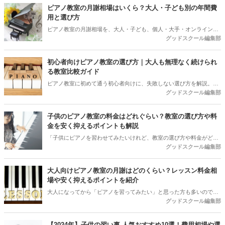
ピアノ教室の月謝相場はいくら？大人・子ども別の年間費
用と選び方
ピアノ教室の月謝相場を、大人・子ども、個人・大手・オンラインで
グッドスクール編集部
比較。30分換算の料金、入会金・施設費・発表会費を含む初年度総
額、振替や退会前に確認したい条件まで解説します。
初心者向けピアノ教室の選び方｜大人も無理なく続けられ
る教室比較ガイド
ピアノ教室に初めて通う初心者向けに、失敗しない選び方を解説。大
グッドスクール編集部
手・個人教室の違い、料金相場、先生との相性、体験レッスンで確認
すべき質問まで分かりやすく紹介します。
子供のピアノ教室の料金はどれぐらい？教室の選び方や料
金を安く抑えるポイントも解説
「子供にピアノを習わせてみたいけれど、教室の選び方や料金がどの
グッドスクール編集部
ぐらいかかるのかわからない」というお悩みをお持ちの方も多いので
はないでしょうか。子供の成長に合わせた習い事を選ぶことは、将来
の可能性を広げる素晴らしい選択肢です。その中でも、ピアノは楽器
大人向けピアノ教室の月謝はどのくらい？レッスン料金相
の基礎を学びながら感性や集中力を育むことができる人気の習い事の
場や安く抑えるポイントを紹介
一つです。この記事では、初めてお子様向けのピアノ教室を探す方に
大人になってから「ピアノを習ってみたい」と思った方も多いのでは
向けて、子供向けピアノ教室の料金相場や教室を選ぶ際に注目すべき
グッドスクール編集部
ないでしょうか。ピアノは子どもから大人まで楽しめる楽器で、特に
ポイントについて詳しく解説します。
大人になってから始めることで得られる楽しさや充実感は格別。趣味
として、あるいは仕事や日常のストレス解消を目的に、ピアノを始め
【2024年】子供の習い事 人気おすすめ10選！費用相場や選