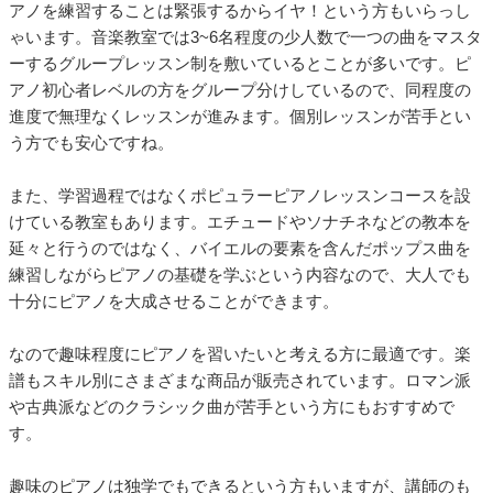
アノを練習することは緊張するからイヤ！という方もいらっし
ゃいます。音楽教室では3~6名程度の少人数で一つの曲をマスタ
ーするグループレッスン制を敷いているとことが多いです。ピ
アノ初心者レベルの方をグループ分けしているので、同程度の
進度で無理なくレッスンが進みます。個別レッスンが苦手とい
う方でも安心ですね。
また、学習過程ではなくポピュラーピアノレッスンコースを設
けている教室もあります。エチュードやソナチネなどの教本を
延々と行うのではなく、バイエルの要素を含んだポップス曲を
練習しながらピアノの基礎を学ぶという内容なので、大人でも
十分にピアノを大成させることができます。
なので趣味程度にピアノを習いたいと考える方に最適です。楽
譜もスキル別にさまざまな商品が販売されています。ロマン派
や古典派などのクラシック曲が苦手という方にもおすすめで
す。
趣味のピアノは独学でもできるという方もいますが、講師のも