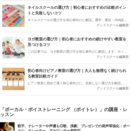
ネイルスクールの選び方｜初心者におすすめの比較ポイン
トと失敗しないコツ
ネイルスクールの選び方を初心者向けに解説。通学・通信・JNA認定
グッドスクール編集部
校の違い、目的別の選び方、料金相場、教育訓練給付金、体験で確認
すべきポイントまで紹介します。
ヨガ教室の選び方｜初心者におすすめの続けやすい教室を
見つけるコツ
この記事では、ヨガ教室の選び方を初心者向けに解説します。ホット
グッドスクール編集部
ヨガと常温ヨガの違いや目的別の選び方、料金相場、体験レッスンで
確認すべきポイントまでをご紹介。近くの教室はグッドスクールで条
件から比較できます。
初心者向けピアノ教室の選び方｜大人も無理なく続けられ
る教室比較ガイド
ピアノ教室に初めて通う初心者向けに、失敗しない選び方を解説。大
グッドスクール編集部
手・個人教室の違い、料金相場、先生との相性、体験レッスンで確認
すべき質問まで分かりやすく紹介します。
「ボーカル・ボイストレーニング （ボイトレ）」の講座・レ
ッスン
歌手、ナレーターや声優も◎歌、演劇、プレゼンでの発声等強化：ボー
カル、ナレーター、アナウンサー相談可