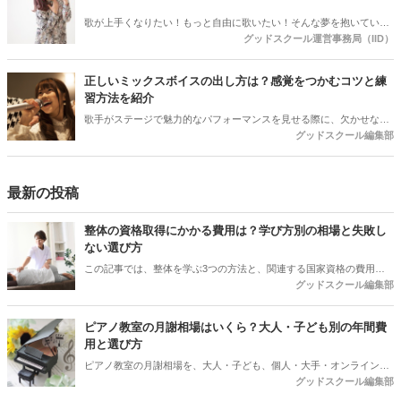
歌が上手くなりたい！もっと自由に歌いたい！そんな夢を抱いていま
グッドスクール運営事務局（IID）
せんか？ 多くの人にとって、歌は単なる娯楽ではなく、自己表現の手
段であり、心を豊かにするものです。しかし、思うように歌えない
と、壁にぶつかり、挫折してしまうこともあるでしょう。そこで今回
正しいミックスボイスの出し方は？感覚をつかむコツと練
は、歌が上手くなるための効果的な練習法を紹介します。
習方法を紹介
歌手がステージで魅力的なパフォーマンスを見せる際に、欠かせない
グッドスクール編集部
のが「ミックスボイス」。ミックスボイスをうまく使い分けることに
より高音域を出すことができるようになります。この記事では、ミッ
クスボイスの出し方のコツから練習方法や練習曲を紹介します。
最新の投稿
整体の資格取得にかかる費用は？学び方別の相場と失敗し
ない選び方
この記事では、整体を学ぶ3つの方法と、関連する国家資格の費用を
グッドスクール編集部
整理。受講料以外にかかるお金や契約前に聞いておきたい質問、目的
から逆算する選び方までまとめました。
ピアノ教室の月謝相場はいくら？大人・子ども別の年間費
用と選び方
ピアノ教室の月謝相場を、大人・子ども、個人・大手・オンラインで
グッドスクール編集部
比較。30分換算の料金、入会金・施設費・発表会費を含む初年度総
額、振替や退会前に確認したい条件まで解説します。