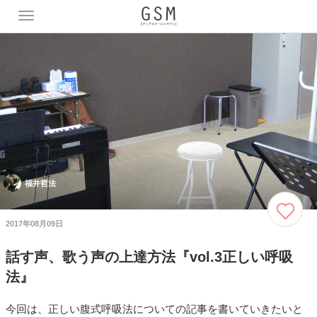
T
o
g
g
l
e
n
a
v
i
g
a
福井哲法
t
i
o
2017年08月09日
n
話す声、歌う声の上達方法『vol.3正しい呼吸
法』
今回は、正しい腹式呼吸法についての記事を書いていきたいと