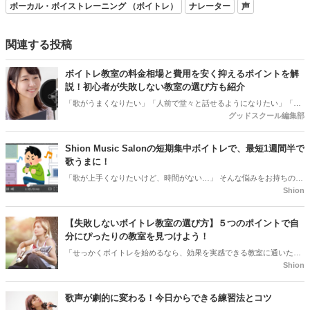
ボーカル・ボイストレーニング （ボイトレ）
ナレーター
声
関連する投稿
ボイトレ教室の料金相場と費用を安く抑えるポイントを解
説！初心者が失敗しない教室の選び方も紹介
「歌がうまくなりたい」「人前で堂々と話せるようになりたい」「自
グッドスクール編集部
分の声に自信を持ちたい」…そんな思いから、ボイトレ（ボイストレ
ーニング）教室を検討する方も多いのではないでしょうか。しかし、
いざ教室を探し始めると気になる点が次々に出てきます。特に初めて
Shion Music Salonの短期集中ボイトレで、最短1週間半で
の方にとっては、月謝以外の費用や、教室ごとの料金体系の違いがわ
歌うまに！
かりづらく、不安を感じてしまうこともあるでしょう。この記事で
「歌が上手くなりたいけど、時間がない…」 そんな悩みをお持ちのあ
は、初めてボイトレ教室を検討される方に向けて、レッスン形式ごと
Shion
なたへ。Shion Music Salonの短期集中型ボイトレレッスンなら、最短
の料金相場や、月謝以外にかかる費用、費用を抑えるコツから教室の
1週間半で目標達成！他社とは違う、独自のメソッドで、短期間で歌
選び方まで、わかりやすく解説します。
唱力アップを目指します。
【失敗しないボイトレ教室の選び方】５つのポイントで自
分にぴったりの教室を見つけよう！
「せっかくボイトレを始めるなら、効果を実感できる教室に通いた
Shion
い！」 誰もがそう思うはずです。この記事では、あなたにぴったりの
ボイトレ教室を見つけるための５つのポイントをご紹介します。
歌声が劇的に変わる！今日からできる練習法とコツ