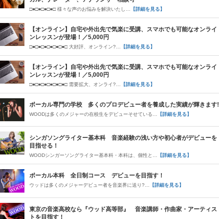
□■□■□■□■□ 様々な声のお悩みを解決いたし…
【詳細を見る】
【オンライン】自宅や外出先で気楽に受講、スマホでも可能なオンライ
ンレッスンが登場！／5,000円
□■□■□■□■□■□■□ 大好評、オンライン?…
【詳細を見る】
【オンライン】自宅や外出先で気楽に受講、スマホでも可能なオンライ
ンレッスンが登場！／5,000円
□■□■□■□■□■□■□ 需要拡大、オンライ?…
【詳細を見る】
ボーカル専門の学校 多くのプロデビュー者を養成した実績が輝きます!
WOODは多くのメジャーの在校生をデビューそせている…
【詳細を見る】
シンガソングライター基本科 音楽経験の浅い方や初心者がデビューを
目指せる！
WOODシンガーソングライター基本科・本科は、個性と…
【詳細を見る】
ボーカル本科 全日制コース デビューを目指す！
ウッドは多くのメジャーデビュー者を音楽界に送り?…
【詳細を見る】
東京の音楽高校なら『ウッド高等部』 音楽講師・作曲家・アーティス
トを目指す！