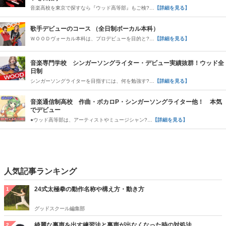
音楽高校を東京で探すなら『ウッド高等部』もご検?…
【詳細を見る】
歌手デビューのコース （全日制ボーカル本科）
ＷＯＯＤヴォーカル本科は、プロデビューを目的と?…
【詳細を見る】
音楽専門学校 シンガーソングライター・デビュー実績抜群！ウッド全
日制
シンガーソングライターを目指すには、何を勉強す?…
【詳細を見る】
音楽通信制高校 作曲・ボカロP・シンガーソングライター他！ 本気
でデビュー
●ウッド高等部は、アーティストやミュージシャン?…
【詳細を見る】
人気記事ランキング
24式太極拳の動作名称や構え方・動き方
1
グッドスクール編集部
綺麗な裏声を出す練習法と裏声が出なくなった時の対処法
2