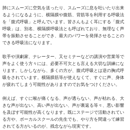
肺にスムーズに空気を送ったり、スムーズに息を吐いたり出来
るようになるように、横隔膜や腹筋、背筋等を利用する呼吸法
を「腹式呼吸」と呼んでいます。皆さんもよく耳にする「腹式
呼吸」は、別名、横隔膜呼吸法とも呼ばれており、無理なく声
帯を振動させることができ、最大のパワーを発揮させることの
できる呼吸法になります。
歌手や演劇家、ナレーター、又セミナーなどの講演や営業等で
声をよく使う方々には、必要不可欠とも言える大切な訓練にな
ります。しかしながら、多くの方が、腹式呼吸とは逆の胸式呼
吸をされています。横隔膜筋等が使えなくて、すぐに声、身体
が疲れてしまう可能性がありますのでお気をつけください。
例えば、すぐに喉が痛くなる、声が透らない、声が枯れる、大
きな声が出ない、高い声が出ない、声が裏返る等々、悪い影響
を及ぼす可能性が高くなります。既にステージで活動されてい
る方や、ボーカルスクールの先生でも、やり方を間違って練習
されてる方がいるのが、残念ながら現実です。