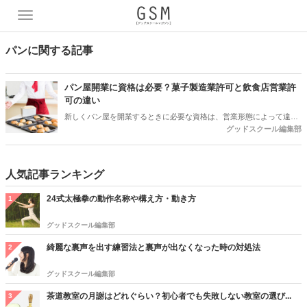
T
o
g
パンに関する記事
g
l
e
パン屋開業に資格は必要？菓子製造業許可と飲食店営業許
n
可の違い
a
新しくパン屋を開業するときに必要な資格は、営業形態によって違う
v
グッドスクール編集部
ことをご存知ですか。イートインにするのか、テイクアウトにするの
i
か、それともパン教室という形にするのかによって、必要な許可が違
g
います。 さらに、食パンと調理パンは法律上の取り扱いが違うため、
a
食パンだけを販売するのか、調理パンも販売するのかによって必要な
人気記事ランキング
t
許可や資格が異なります。今回は、パン屋開業のために必要な資格に
i
ついてご紹介します。
24式太極拳の動作名称や構え方・動き方
1
o
n
グッドスクール編集部
綺麗な裏声を出す練習法と裏声が出なくなった時の対処法
2
グッドスクール編集部
茶道教室の月謝はどれぐらい？初心者でも失敗しない教室の選び...
3