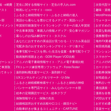
- e燃費
芝生に関する情報サイト - 芝生の手入れ.com
次世代型マ
ドテスト
映画レビューサイト - coco
趣味・資格
ふるさと納税情報サイト - ふるさと納税の達人
WordPr
ン部
英語から暮らしを豊かにするメディア - 英語ハック
ウォーター
ーテイメント
年賀状印刷激安サイトランキング - マネーの達人年賀状
おすすめの
中古車車買取・車購入の情報メディア - 安心車マガジン
良質な動画配
ボ
暮らしのお悩み解決サイト - タスクル
債務整理や
あなたにおすすめの英会話が見つかる - ミツカル英会話
海外FX業
宅配弁当のおすすめランキングサイト - デリ食ナビ
有田焼高級ギ
食事宅配サービスを用いた生活を提案 - 食事宅配ライフ
マンション
動画無料視聴まとめ - GOM Player VOD比較
スマホゲーム
ゼーション
アニメの電子書籍情報サイト - アニメ電子書籍比較
アニメのVO
て車買取
FXトレード練習専用ソフトウェア - ForexTester
カードローン
らべてネット
薬剤師転職支援サービス - 薬剤師ナビ
自動車保険
UXコンサルティング＆リサーチ - U-Site
女性総合メディ
ふるさと納税横断検索サイト - ふるさと納税の神様
無料占いサイト
パンケーキ専門店サイト - みんなのパンケーキ部
通信講座・
絵本の定期購読サービス - 絵本クラブ
漫画を全巻
保険情報サイト - 保険の先生
VODおす
結婚相談所おすすめ比較や口コミ - 婚活ナビ+
おすすめ通
自動車好きが集まるコミュニティ - CARTUNE
音楽サービス専門