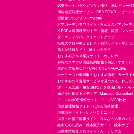
燃費ランキングやガソリン価格、車レビュー情報 
回線速度測定サービス - RBB TODAY スピー
習慣化SNSアプリ - myRule
ビアガーデン専門サイト - みんなのビアガーデ
K-POP＆韓流映画やドラマ情報 - 韓流エンタ
ダイエットSNS - ダイエットクラブ
転職のプロが教える仕事・敬語サイト - マナラ
筋トレ情報サイト - 筋トレクラブ
おすすめグルメ紹介サイト - めしレポ
お得なスマホや回線契約情報を解説 - すまアレ
車のケア情報など - CARTUNE MAGAZINE
カーリースや車買取のおすすめ情報 - カーライ
おすすめの車査定サービスが見つかる - おしえ
WiFi・光回線・格安SIMなどを徹底比較 - く
婚活を応援するメディア - Marriage Consultant
アニメのVOD情報サイト - アニメVOD比較
債務整理情報サイト - わかる債務整理
地域情報サイト - サンゼロミニッツ
温泉・岩盤浴情報サイト - みんなの温泉めぐり
絵本ためし読み・絵本販売サイト - 絵本ナビ
自動車情報まとめサイト - カーナリズム