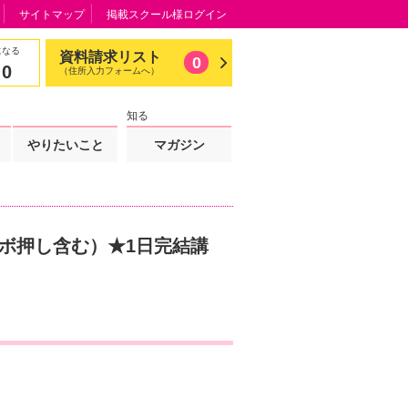
サイトマップ
掲載スクール様ログイン
になる
資料請求リスト
0
0
（住所入力フォームへ）
知る
やりたいこと
マガジン
ツボ押し含む）★1日完結講