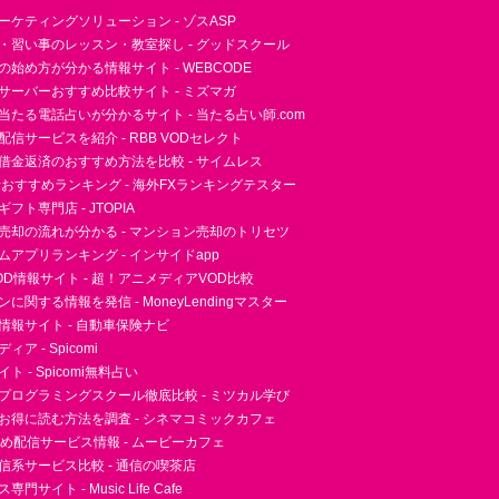
ーケティングソリューション - ゾスASP
・習い事のレッスン・教室探し - グッドスクール
essの始め方が分かる情報サイト - WEBCODE
サーバーおすすめ比較サイト - ミズマガ
当たる電話占いが分かるサイト - 当たる占い師.com
信サービスを紹介 - RBB VODセレクト
借金返済のおすすめ方法を比較 - サイムレス
者おすすめランキング - 海外FXランキングテスター
フト専門店 - JTOPIA
売却の流れが分かる - マンション売却のトリセツ
アプリランキング - インサイドapp
D情報サイト - 超！アニメディアVOD比較
に関する情報を発信 - MoneyLendingマスター
情報サイト - 自動車保険ナビ
ア - Spicomi
 - Spicomi無料占い
プログラミングスクール徹底比較 - ミツカル学び
お得に読む方法を調査 - シネマコミックカフェ
すめ配信サービス情報 - ムービーカフェ
信系サービス比較 - 通信の喫茶店
サイト - Music Life Cafe