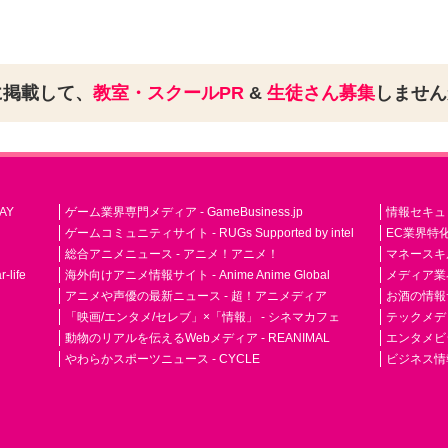
に掲載して、
教室・スクールPR
&
生徒さん募集
しませ
AY
ゲーム業界専門メディア - GameBusiness.jp
情報セキュリテ
ゲームコミュニティサイト - RUGs Supported by intel
EC業界特化
総合アニメニュース - アニメ！アニメ！
マネースキ
life
海外向けアニメ情報サイト - Anime Anime Global
メディア業界紙 
アニメや声優の最新ニュース - 超！アニメディア
お酒の情報サイ
「映画/エンタメ/セレブ」×「情報」 - シネマカフェ
テックメディア
動物のリアルを伝えるWebメディア - REANIMAL
エンタメビジ
やわらかスポーツニュース - CYCLE
ビジネス情