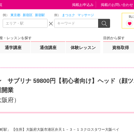
覧
掲載お申込み
掲載のお問い合わせ
例）
東京都
新宿区
新宿駅
例）
まつエク
マッサージ
気
座・レッスンを探す
目的から探す
通学講座
通信講座
体験レッスン
資格取得
 サブリナ 59800円【初心者向け】ヘッド（顔
業開業
大阪府）
町駅」 【住所】大阪府大阪市港区弁天１－３－１３クロスタワー大阪ベイ