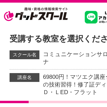
習いたいこ
受講する教室を選択くだ
スクールを
コミュニケーションサ
スクール名
ナ
駅・路線か
69800円！マツエク講
講座名
の技術習得！修了証デ
Ｄ・ＬED・フラット
通信講座を探