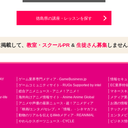
徳島県の講座・レッスンを探す
に掲載して、
教室・スクールPR
&
生徒さん募集
しませ
AY
ゲーム業界専門メディア - GameBusiness.jp
情報セキュリテ
ゲームコミュニティサイト - RUGs Supported by intel
EC業界特化
総合アニメニュース - アニメ！アニメ！
マネースキ
life
海外向けアニメ情報サイト - Anime Anime Global
メディア業界紙 
アニメや声優の最新ニュース - 超！アニメディア
お酒の情報サイ
「映画/エンタメ/セレブ」×「情報」 - シネマカフェ
テックメディア
動物のリアルを伝えるWebメディア - REANIMAL
エンタメビジ
やわらかスポーツニュース - CYCLE
ビジネス情