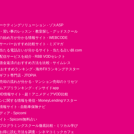
ーケティングソリューション - ゾスASP
・習い事のレッスン・教室探し - グッドスクール
essの始め方が分かる情報サイト - WEBCODE
サーバーおすすめ比較サイト - ミズマガ
当たる電話占いが分かるサイト - 当たる占い師.com
信サービスを紹介 - RBB VODセレクト
借金返済のおすすめ方法を比較 - サイムレス
者おすすめランキング - 海外FXランキングテスター
フト専門店 - JTOPIA
売却の流れが分かる - マンション売却のトリセツ
アプリランキング - インサイドapp
D情報サイト - 超！アニメディアVOD比較
に関する情報を発信 - MoneyLendingマスター
情報サイト - 自動車保険ナビ
ア - Spicomi
 - Spicomi無料占い
プログラミングスクール徹底比較 - ミツカル学び
お得に読む方法を調査 - シネマコミックカフェ