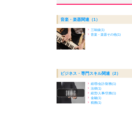
音楽・楽器関連
（1）
三味線(1)
音楽・楽器その他(1)
ビジネス・専門スキル関連
（2）
経理/会計/財務(1)
法律(1)
経営/人事/労務(1)
金融(1)
税務(1)