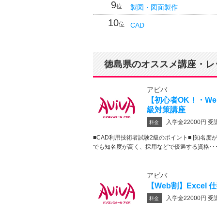
9
位
製図・図面製作
10
位
CAD
徳島県のオススメ講座・レ
アビバ
【初心者OK！・We
級対策講座
入学金22000円 受
料金
■CAD利用技術者試験2級のポイント■ [知名度
でも知名度が高く、採用などで優遇する資格･･
アビバ
【Web割】Excel
入学金22000円 受
料金