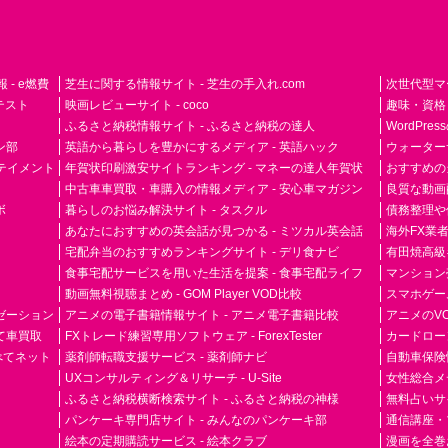
- e燃費
芝生に関する情報サイト - 芝生の手入れ.com
次世代型マ
ドテスト
映画レビューサイト - coco
趣味・資格
ふるさと納税情報サイト - ふるさと納税の達人
WordPr
ン部
英語から暮らしを豊かにするメディア - 英語ハック
ウォーター
ーテイメント
年賀状印刷激安サイトランキング - マネーの達人年賀状
おすすめの
中古車車買取・車購入の情報メディア - 安心車マガジン
良質な動画配
ボ
暮らしのお悩み解決サイト - タスクル
債務整理や
あなたにおすすめの英会話が見つかる - ミツカル英会話
海外FX業
宅配弁当のおすすめランキングサイト - デリ食ナビ
有田焼高級ギ
食事宅配サービスを用いた生活を提案 - 食事宅配ライフ
マンション
動画無料視聴まとめ - GOM Player VOD比較
スマホゲーム
ゼーション
アニメの電子書籍情報サイト - アニメ電子書籍比較
アニメのVO
て車買取
FXトレード練習専用ソフトウェア - ForexTester
カードローン
らべてネット
薬剤師転職支援サービス - 薬剤師ナビ
自動車保険
UXコンサルティング＆リサーチ - U-Site
女性総合メディ
ふるさと納税横断検索サイト - ふるさと納税の神様
無料占いサイト
パンケーキ専門店サイト - みんなのパンケーキ部
通信講座・
絵本の定期購読サービス - 絵本クラブ
漫画を全巻