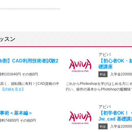
ッスン
アビバ
b割】CAD利用技術者試験2
【初心者OK・就業
礎講座
講料101640円 その他0円
入学金22000
料金
が高く、就転職に有利！] CAD資格の中
これからPhotoshopを学びはじめる方
･
【詳細を見る】
行い、操作の基本からPhotohopの醍醐味で
アビバ
 仕事術＜基本編＞
【初学者OK！
Jw_cad 基礎
講料74800円 その他0円
入学金22000
料金