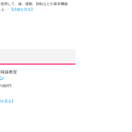
adを使用して、線、移動、回転などの基本機能
･･･
【詳細を見る】
三味線教室
ン
の他0円
細を見る】