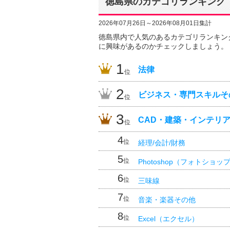
徳島県のカテゴリランキング
2026年07月26日～2026年08月01日集計
徳島県内で人気のあるカテゴリランキン
に興味があるのかチェックしましょう。
1
法律
位
2
ビジネス・専門スキルそ
位
3
CAD・建築・インテリ
位
4
位
経理/会計/財務
5
位
Photoshop（フォトショッ
6
位
三味線
7
位
音楽・楽器その他
8
位
Excel（エクセル）