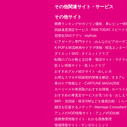
その他関連サイト・サービス
その他サイト
燃費ランキングやガソリン価格、車レビュー情報 
回線速度測定サービス - RBB TODAY スピー
習慣化SNSアプリ - myRule
ビアガーデン専門サイト - みんなのビアガーデ
K-POP＆韓流映画やドラマ情報 - 韓流エンタ
ダイエットSNS - ダイエットクラブ
転職のプロが教える仕事・敬語サイト - マナラ
筋トレ情報サイト - 筋トレクラブ
おすすめグルメ紹介サイト - めしレポ
お得なスマホや回線契約情報を解説 - すまアレ
車のケア情報など - CARTUNE MAGAZINE
カーリースや車買取のおすすめ情報 - カーライ
おすすめの車査定サービスが見つかる - おしえ
WiFi・光回線・格安SIMなどを徹底比較 - く
婚活を応援するメディア - Marriage Consultant
アニメのVOD情報サイト - アニメVOD比較
債務整理情報サイト - わかる債務整理
地域情報サイト - サンゼロミニッツ