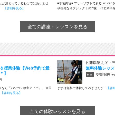
とが決まっているわけではありませ
■学習内容■ フリーソフトであるJw_c
･･
【詳細を見る】
や複雑なオブジェクトの作図、作図効率を上
全ての講座・レッスンを見る
佐藤瑞穂 お琴・
＆授業体験【Web予約で最
無料体験レッス
＊】
受講料0円 そ
料金
円
座なら「パソコン教室アビバ」。 全国
まずは無料で体験してみませんか！
【詳
･
【詳細を見る】
全ての体験レッスンを見る