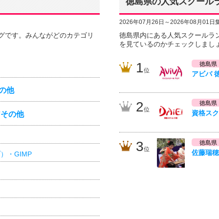
徳島県の人気スクール
2026年07月26日～2026年08月01日
グです。みんながどのカテゴリ
徳島県内にある人気スクールラ
を見ているのかチェックしまし
1
徳島県
位
アビバ 
の他
2
徳島県
位
資格スク
アその他
3
徳島県
位
佐藤瑞穂
プ）・GIMP