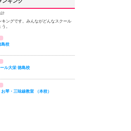
ランキング
集計
ンキングです。みんながどんなスクール
ょう。
徳島校
ール大栄 徳島校
 お琴・三味線教室 （本校）