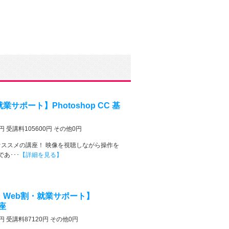
サポート】Photoshop CC 基
円 受講料105600円 その他0円
にオススメの講座！ 映像を視聴しながら操作を
あ･･･
【詳細を見る】
・Web割・就業サポート】
講座
円 受講料87120円 その他0円