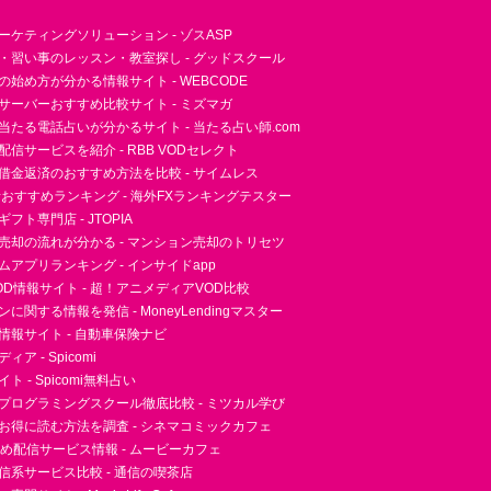
ーケティングソリューション - ゾスASP
・習い事のレッスン・教室探し - グッドスクール
essの始め方が分かる情報サイト - WEBCODE
サーバーおすすめ比較サイト - ミズマガ
当たる電話占いが分かるサイト - 当たる占い師.com
信サービスを紹介 - RBB VODセレクト
借金返済のおすすめ方法を比較 - サイムレス
者おすすめランキング - 海外FXランキングテスター
フト専門店 - JTOPIA
売却の流れが分かる - マンション売却のトリセツ
アプリランキング - インサイドapp
D情報サイト - 超！アニメディアVOD比較
に関する情報を発信 - MoneyLendingマスター
情報サイト - 自動車保険ナビ
ア - Spicomi
 - Spicomi無料占い
プログラミングスクール徹底比較 - ミツカル学び
お得に読む方法を調査 - シネマコミックカフェ
すめ配信サービス情報 - ムービーカフェ
信系サービス比較 - 通信の喫茶店