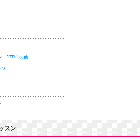
ン・DTPその他
ージ
築
ッスン