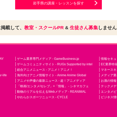
岩手県の講座・レッスンを探す
に掲載して、
教室・スクールPR
&
生徒さん募集
しませ
AY
ゲーム業界専門メディア - GameBusiness.jp
情報セキュリテ
ゲームコミュニティサイト - RUGs Supported by intel
EC業界特化
総合アニメニュース - アニメ！アニメ！
マネースキ
life
海外向けアニメ情報サイト - Anime Anime Global
メディア業界紙 
アニメや声優の最新ニュース - 超！アニメディア
お酒の情報サイ
「映画/エンタメ/セレブ」×「情報」 - シネマカフェ
テックメディア
動物のリアルを伝えるWebメディア - REANIMAL
エンタメビジ
やわらかスポーツニュース - CYCLE
ビジネス情