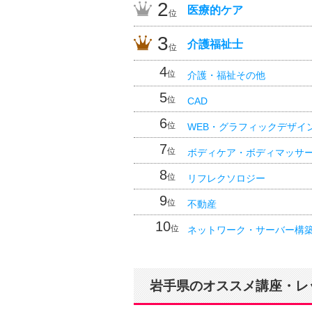
2
医療的ケア
位
3
介護福祉士
位
4
位
介護・福祉その他
5
位
CAD
6
位
WEB・グラフィックデザイ
7
位
ボディケア・ボディマッサ
8
位
リフレクソロジー
9
位
不動産
10
位
ネットワーク・サーバー構
岩手県のオススメ講座・レ