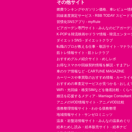
その他サイト
燃費ランキングやガソリン価格、車レビュー情報 
回線速度測定サービス - RBB TODAY スピー
習慣化SNSアプリ - myRule
ビアガーデン専門サイト - みんなのビアガーデ
K-POP＆韓流映画やドラマ情報 - 韓流エンタ
ダイエットSNS - ダイエットクラブ
転職のプロが教える仕事・敬語サイト - マナラ
筋トレ情報サイト - 筋トレクラブ
おすすめグルメ紹介サイト - めしレポ
お得なスマホや回線契約情報を解説 - すまアレ
車のケア情報など - CARTUNE MAGAZINE
カーリースや車買取のおすすめ情報 - カーライ
おすすめの車査定サービスが見つかる - おしえ
WiFi・光回線・格安SIMなどを徹底比較 - く
婚活を応援するメディア - Marriage Consultant
アニメのVOD情報サイト - アニメVOD比較
債務整理情報サイト - わかる債務整理
地域情報サイト - サンゼロミニッツ
温泉・岩盤浴情報サイト - みんなの温泉めぐり
絵本ためし読み・絵本販売サイト - 絵本ナビ