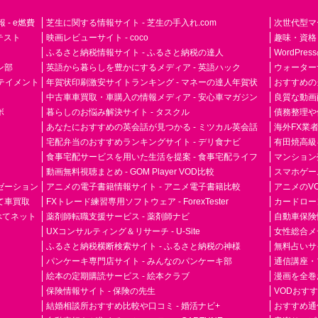
- e燃費
芝生に関する情報サイト - 芝生の手入れ.com
次世代型マ
ドテスト
映画レビューサイト - coco
趣味・資格
ふるさと納税情報サイト - ふるさと納税の達人
WordPr
ン部
英語から暮らしを豊かにするメディア - 英語ハック
ウォーター
ーテイメント
年賀状印刷激安サイトランキング - マネーの達人年賀状
おすすめの
中古車車買取・車購入の情報メディア - 安心車マガジン
良質な動画配
ボ
暮らしのお悩み解決サイト - タスクル
債務整理や
あなたにおすすめの英会話が見つかる - ミツカル英会話
海外FX業
宅配弁当のおすすめランキングサイト - デリ食ナビ
有田焼高級ギ
食事宅配サービスを用いた生活を提案 - 食事宅配ライフ
マンション
動画無料視聴まとめ - GOM Player VOD比較
スマホゲーム
ゼーション
アニメの電子書籍情報サイト - アニメ電子書籍比較
アニメのVO
て車買取
FXトレード練習専用ソフトウェア - ForexTester
カードローン
らべてネット
薬剤師転職支援サービス - 薬剤師ナビ
自動車保険
UXコンサルティング＆リサーチ - U-Site
女性総合メディ
ふるさと納税横断検索サイト - ふるさと納税の神様
無料占いサイト
パンケーキ専門店サイト - みんなのパンケーキ部
通信講座・
絵本の定期購読サービス - 絵本クラブ
漫画を全巻
保険情報サイト - 保険の先生
VODおす
結婚相談所おすすめ比較や口コミ - 婚活ナビ+
おすすめ通