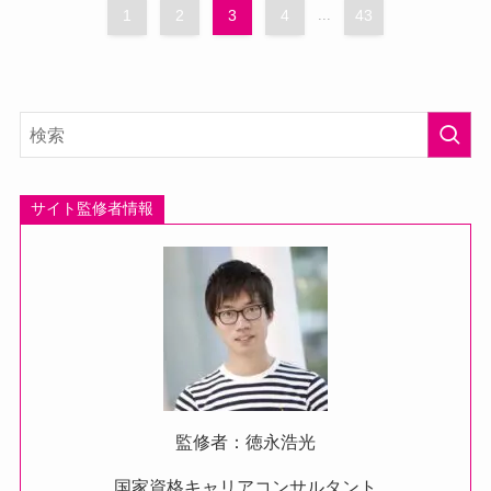
1
2
3
4
...
43
サイト監修者情報
監修者：徳永浩光
国家資格キャリアコンサルタント