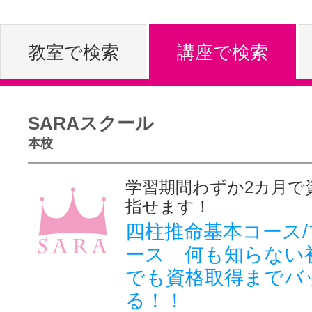
体験レッス
教室で検索
講座で検索
やりたいこ
SARAスクール
本校
特集をみる
学習期間わずか2カ月で
指せま
グッドスク
四柱推命基本コース
ース 何も知らない
でも資格取得までバ
掲載のお問
る！！