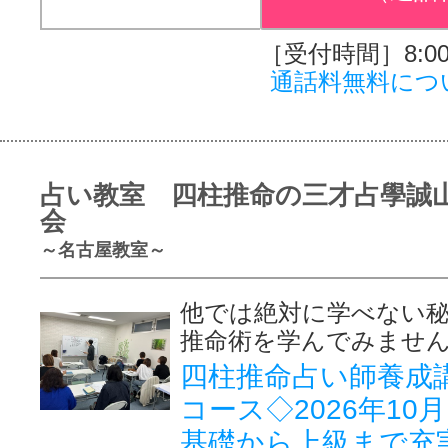
［受付時間］8:00～
通話料無料につ
占い教室 四柱推命の三才占學誠
会
～名古屋教室～
他では絶対に学べない
推命術を学んでみませ
四柱推命占い師養成
コース◇2026年10
基礎から上級まで充