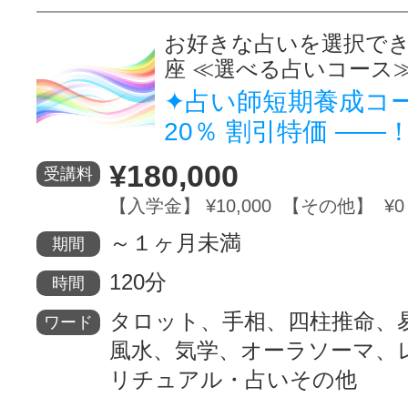
お好きな占いを選択で
座 ≪選べる占いコース
✦占い師短期養成コ
20％ 割引特価 ――
¥180,000
受講料
【入学金】 ¥10,000 【その他】 ¥0
～１ヶ月未満
期間
120分
時間
タロット、手相、四柱推命、
ワード
風水、気学、オーラソーマ、
リチュアル・占いその他