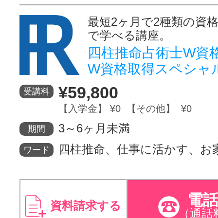
最短2ヶ月で2種類の資
で学べる講座。
四柱推命占術士W資格
W資格取得スペシャ
¥59,800
受講料
【入学金】 ¥0 【その他】 ¥0
3～6ヶ月未満
期間
四柱推命、仕事に活かす、お
ワード
電
資料請求する
（通話