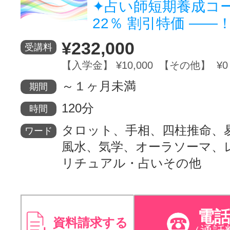
✦占い師短期養成コ
22％ 割引特価 ――
¥232,000
受講料
【入学金】 ¥10,000 【その他】 ¥0
～１ヶ月未満
期間
120分
時間
タロット、手相、四柱推命、
ワード
風水、気学、オーラソーマ、
リチュアル・占いその他
電
資料請求する