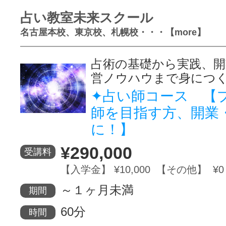
占い教室未来スクール
名古屋本校、東京校、札幌校・・・【more】
占術の基礎から実践、開
営ノウハウまで身につ
✦占い師コース 【
師を目指す方、開業
に！】
¥290,000
受講料
【入学金】 ¥10,000 【その他】 ¥0
～１ヶ月未満
期間
60分
時間