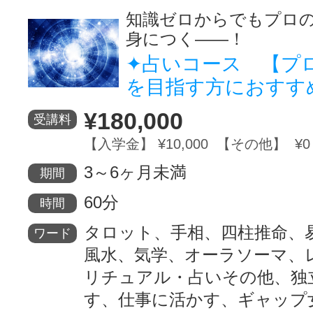
知識ゼロからでもプロ
身につく――！
✦占いコース 【プ
を目指す方におすす
¥180,000
受講料
【入学金】 ¥10,000 【その他】 ¥0
3～6ヶ月未満
期間
60分
時間
タロット、手相、四柱推命、
ワード
風水、気学、オーラソーマ、
リチュアル・占いその他、独
す、仕事に活かす、ギャップ