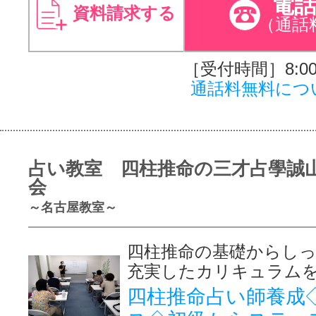
電
資料請求する
（通話
［受付時間］8:00～
通話料無料につ
占い教室 四柱推命の三才占學誠
会
～名古屋教室～
四柱推命の基礎からし
充実したカリキュラム
四柱推命占い師養成