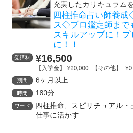
充実したカリキュラム
四柱推命占い師養成
ス◇プロ鑑定師まで
スキルアップに！プ
に！！
¥16,500
受講料
【入学金】 ¥20,000 【その他】 ¥0
6ヶ月以上
期間
180分
時間
四柱推命、スピリチュアル・
ワード
仕事に活かす