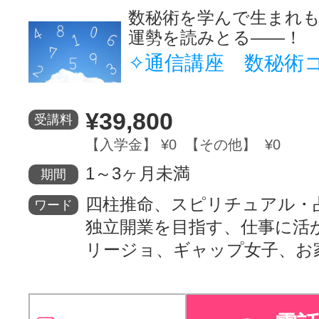
数秘術を学んで生まれ
運勢を読みとる――！
✧通信講座 数秘術
¥39,800
受講料
【入学金】 ¥0 【その他】 ¥0
1～3ヶ月未満
期間
四柱推命、スピリチュアル・
ワード
独立開業を目指す、仕事に活
リージョ、ギャップ女子、お