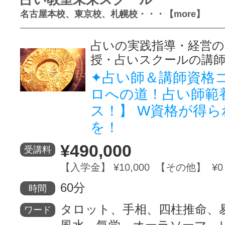
名古屋本校、東京校、札幌校・・・【more】
占いの実践指導・経営
授・占いスクールの講
✦占い師＆講師資格
ロへの道！占い師範
ス！】 W資格が得ら
を！
¥490,000
受講料
【入学金】 ¥10,000 【その他】 ¥0
60分
時間
タロット、手相、四柱推命、
ワード