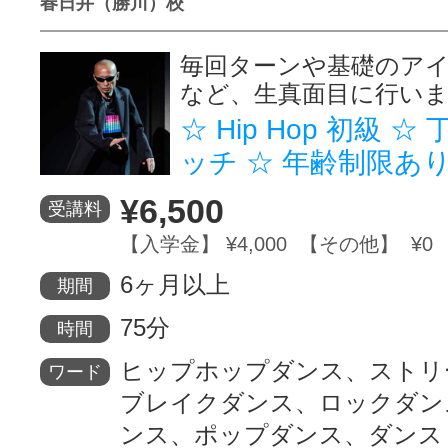
春日井（勝川）校
毎回ターンや基礎のア
など、生真面目に行い
☆ Hip Hop 初級 
ッチ ☆ 年齢制限あ
¥6,500
受講料
【入学金】 ¥4,000 【その他】 ¥0
6ヶ月以上
期間
75分
時間
ヒップホップダンス、ストリ
ワード
ブレイクダンス、ロックダン
ンス、ポップダンス、ダンス