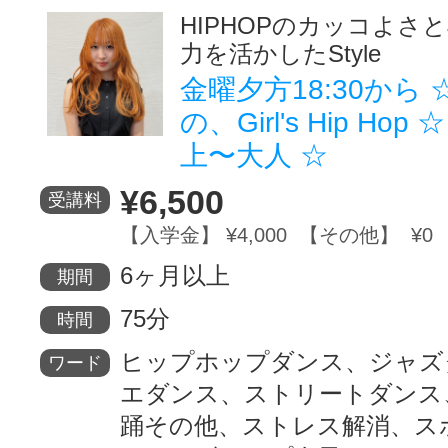
HIPHOPのカッコよさと
力を活かしたStyle
金曜夕方18:30から ☆
の、Girl's Hip Hop
上〜大人 ☆
¥6,500
受講料
【入学金】 ¥4,000 【その他】 ¥0
6ヶ月以上
期間
75分
時間
ヒップホップダンス、ジャズ
ワード
エダンス、ストリートダンス
踊その他、ストレス解消、ス