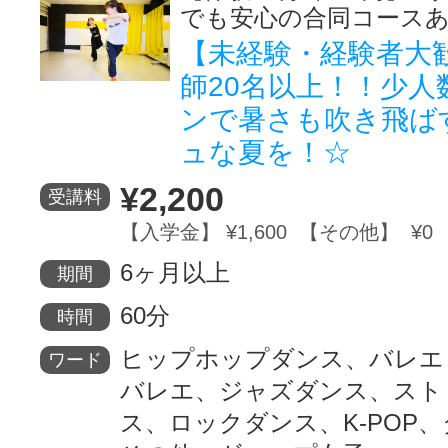
でも安心の合同コース
【未経験・経験者大
師20名以上！！少人
ンで暑さも吹き飛ば
ュな夏を！☆
¥2,200
受講料
【入学金】 ¥1,600 【その他】 ¥0
6ヶ月以上
期間
60分
時間
ヒップホップダンス、バレエ
ワード
バレエ、ジャズダンス、スト
ス、ロックダンス、K-POP