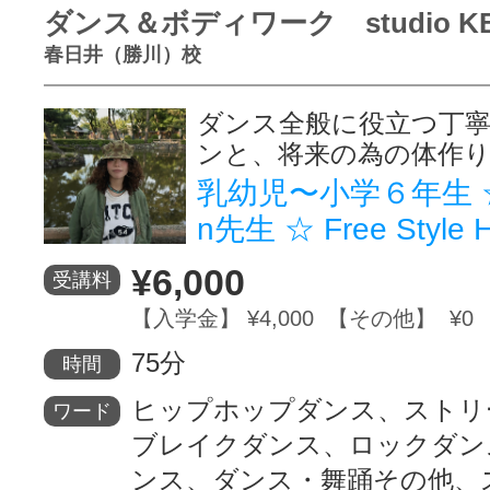
ダンス＆ボディワーク studio K
春日井（勝川）校
ダンス全般に役立つ丁
ンと、将来の為の体作
乳幼児〜小学６年生 ☆K
n先生 ☆ Free Style 
¥6,000
受講料
【入学金】 ¥4,000 【その他】 ¥0
75分
時間
ヒップホップダンス、ストリ
ワード
ブレイクダンス、ロックダン
ンス、ダンス・舞踊その他、