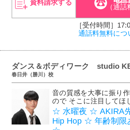
資料請求する
（通話
［受付時間］17:00
通話料無料につ
ダンス＆ボディワーク studio K
春日井（勝川）校
音の質感を大事に振り
ので そこに注目してほ
☆ 水曜夜 ☆ AKIRA
Hip Hop ☆ 年齢