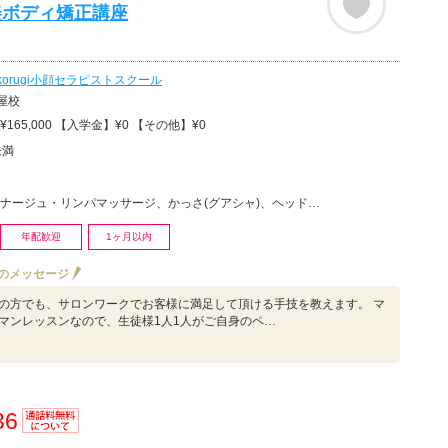
美ボディ矯正講座
korugi小顔セラピストスクール
屋校
165,000 【入学金】¥0 【その他】¥0
未満
ュ・リンパマッサージ、かっさ(グアシャ)、ヘッドマッサージ・ヘッドスパ、リラクゼーションその他
年配歓迎
1ヶ月以内
のメッセージ
の方でも、サロンワークでお客様に満足して頂ける手技を教えます。 マ
マンレッスンなので、生徒様1人1人がご自身のペ…
36
通話料