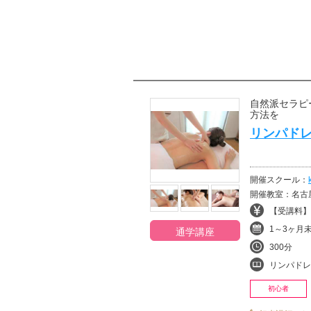
自然派セラピ
方法を
リンパド
開催スクール：
開催教室：名古
【受講料】¥
1～3ヶ月
通学講座
300分
リンパドレナージ
初心者