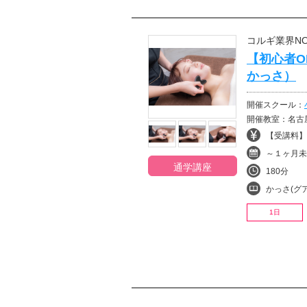
コルギ業界N
【初心者O
かっさ）
開催スクール：
開催教室：名古
【受講料】¥
～１ヶ月未
通学講座
180分
かっさ(グ
1日