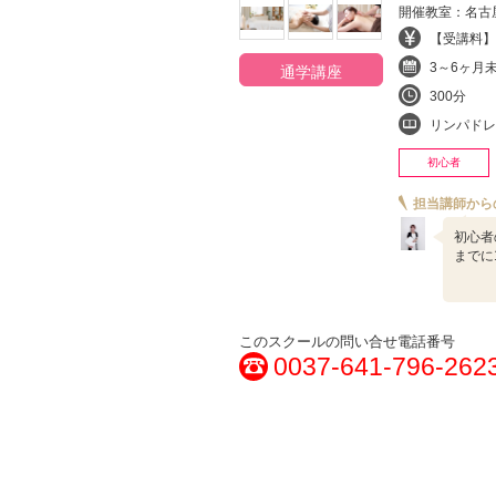
開催教室：名古
【受講料】¥
3～6ヶ月
通学講座
300分
リンパドレナージ
初心者
担当講師から
初心者
までに
このスクールの問い合せ電話番号
0037-641-796-262