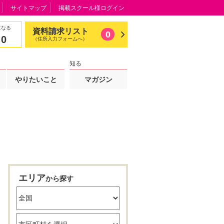
サイトマップ
掲載スクール様ログイン
になる
資料請求リスト
0
0
（住所入力フォームへ）
知る
やりたいこと
マガジン
エリア
から探す