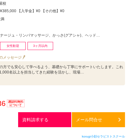
屋校
385,000 【入学金】¥0 【その他】¥0
未満
ュ・リンパマッサージ、かっさ(グアシャ)、ヘッドマッサージ・ヘッドスパ、リラクゼーションその他
女性歓迎
3ヶ月以内
のメッセージ
の方でも安心して学べるよう、基礎から丁寧にサポートいたします。これ
1,000名以上を担当してきた経験を活かし、現場…
36
通話料
無料
資料請求する
メール問合せ
korugi小顔セラピストスクール