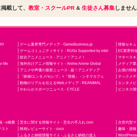
に掲載して、
教室・スクールPR
&
生徒さん募集
しませ
AY
ゲーム業界専門メディア - GameBusiness.jp
情報セキュリテ
ゲームコミュニティサイト - RUGs Supported by intel
EC業界特化
総合アニメニュース - アニメ！アニメ！
マネースキ
life
海外向けアニメ情報サイト - Anime Anime Global
メディア業界紙 
アニメや声優の最新ニュース - 超！アニメディア
お酒の情報サイ
「映画/エンタメ/セレブ」×「情報」 - シネマカフェ
テックメディア
動物のリアルを伝えるWebメディア - REANIMAL
エンタメビジ
やわらかスポーツニュース - CYCLE
ビジネス情
- e燃費
芝生に関する情報サイト - 芝生の手入れ.com
次世代型マ
ドテスト
映画レビューサイト - coco
趣味・資格
ふるさと納税情報サイト - ふるさと納税の達人
WordPr