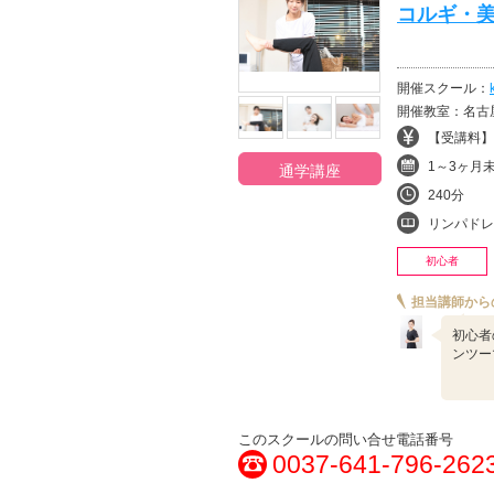
コルギ・
開催スクール：
開催教室：名古
【受講料】¥
1～3ヶ月
通学講座
240分
リンパドレナージ
初心者
担当講師から
初心者
ンツー
このスクールの問い合せ電話番号
0037-641-796-262