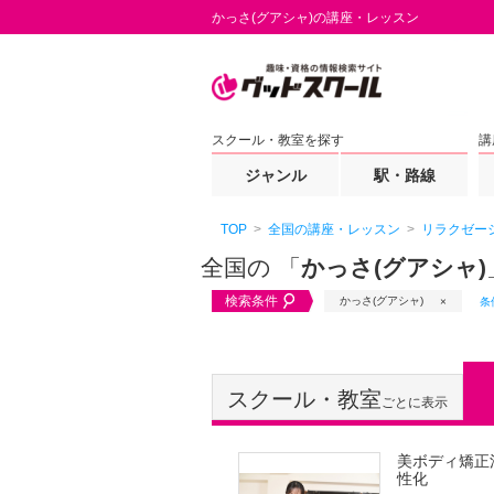
かっさ(グアシャ)の講座・レッスン
スクール・教室を探す
講
ジャンル
駅・路線
TOP
全国の講座・レッスン
リラクゼー
全国の 「
かっさ(グアシャ)
検索条件
かっさ(グアシャ)
条
スクール・教室
ごとに表示
美ボディ矯正
性化