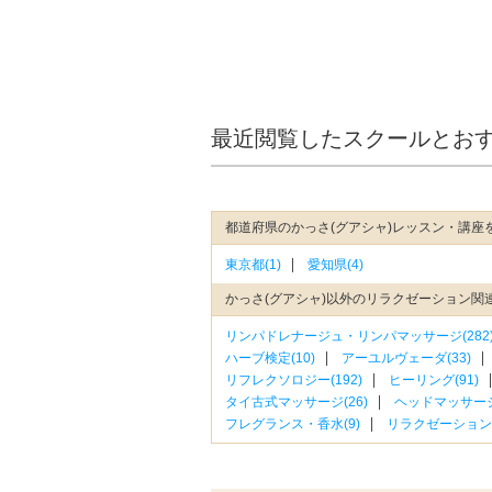
最近閲覧したスクールとお
都道府県のかっさ(グアシャ)レッスン・講座
東京都(1)
愛知県(4)
かっさ(グアシャ)以外のリラクゼーション関
リンパドレナージュ・リンパマッサージ(282
ハーブ検定(10)
アーユルヴェーダ(33)
リフレクソロジー(192)
ヒーリング(91)
タイ古式マッサージ(26)
ヘッドマッサージ
フレグランス・香水(9)
リラクゼーションそ