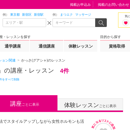
掲載お申込み
掲載のお問い合わせ
例）
東京都
新宿区
新宿駅
例）
まつエク
マッサージ
気
座・レッスンを探す
目的から探す
通学講座
通信講座
体験レッスン
資格取得
ション関連
かっさ(グアシャ)のレッスン
」の講座・レッスン
4件
件をすべて削除
講座
体験レッスン
ごとに表示
ごとに表示
法でスタイルアップしながら女性ホルモンも活