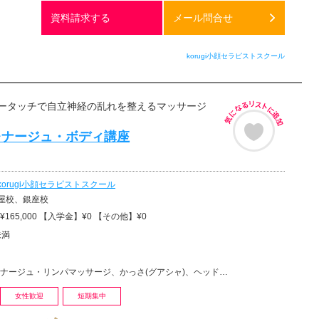
無料
資料請求する
メール問合せ
korugi小顔セラピストスクール
ータッチで自立神経の乱れを整えるマッサージ
レナージュ・ボディ講座
korugi小顔セラピストスクール
屋校、銀座校
165,000 【入学金】¥0 【その他】¥0
未満
ュ・リンパマッサージ、かっさ(グアシャ)、ヘッドマッサージ・ヘッドスパ、リラクゼーションその他
女性歓迎
短期集中