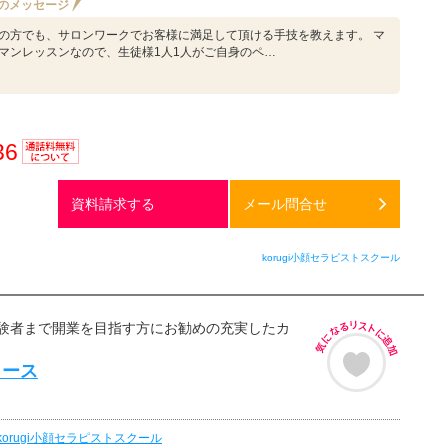
のメッセージ
の方でも、サロンワークでお客様に満足して頂ける手技を教えます。 マ
マンレッスンなので、生徒様1人1人がご自身のペ…
36
通話料
無料
資料請求する
メール問合せ
korugi小顔セラピストスクール
験者まで開業を目指す方にお勧めの充実したカ
コース
korugi小顔セラピストスクール