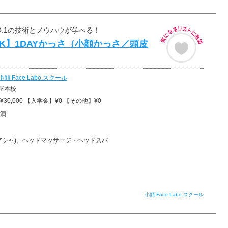
O.1の技術とノウハウが学べる！
K】1DAYかっさ（小顔かっさ／頭皮
小顔 Face Labo.スクール
屋本校
30,000 【入学金】¥0 【その他】¥0
満
アシャ)、ヘッドマッサージ・ヘッドスパ
小顔 Face Labo.スクール